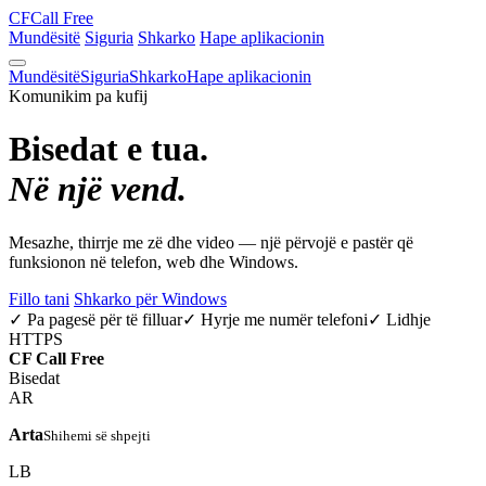
CF
Call Free
Mundësitë
Siguria
Shkarko
Hape aplikacionin
Mundësitë
Siguria
Shkarko
Hape aplikacionin
Komunikim pa kufij
Bisedat e tua.
Në një vend.
Mesazhe, thirrje me zë dhe video — një përvojë e pastër që
funksionon në telefon, web dhe Windows.
Fillo tani
Shkarko për Windows
✓ Pa pagesë për të filluar
✓ Hyrje me numër telefoni
✓ Lidhje
HTTPS
CF
Call Free
Bisedat
AR
Arta
Shihemi së shpejti
LB