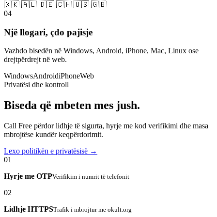
🇽🇰 🇦🇱 🇩🇪 🇨🇭 🇺🇸 🇬🇧
04
Një llogari, çdo pajisje
Vazhdo bisedën në Windows, Android, iPhone, Mac, Linux ose
drejtpërdrejt në web.
Windows
Android
iPhone
Web
Privatësi dhe kontroll
Biseda që mbeten mes jush.
Call Free përdor lidhje të sigurta, hyrje me kod verifikimi dhe masa
mbrojtëse kundër keqpërdorimit.
Lexo politikën e privatësisë →
01
Hyrje me OTP
Verifikim i numrit të telefonit
02
Lidhje HTTPS
Trafik i mbrojtur me okult.org