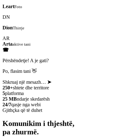
Leart
Foto
DN
Dion
Thirrje
AR
Arta
aktive tani
☎
Përshëndetje! A je gati?
Po, flasim tani 👋
Shkruaj një mesazh…
➤
250+
shtete dhe territore
5
platforma
25 MB
ndarje skedarësh
24/7
qasje nga webi
Gjithçka që të duhet
Komunikim i thjeshtë,
pa zhurmë.