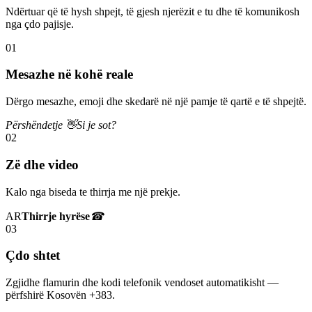
Ndërtuar që të hysh shpejt, të gjesh njerëzit e tu dhe të komunikosh
nga çdo pajisje.
01
Mesazhe në kohë reale
Dërgo mesazhe, emoji dhe skedarë në një pamje të qartë e të shpejtë.
Përshëndetje 👋
Si je sot?
02
Zë dhe video
Kalo nga biseda te thirrja me një prekje.
AR
Thirrje hyrëse
☎
03
Çdo shtet
Zgjidhe flamurin dhe kodi telefonik vendoset automatikisht —
përfshirë Kosovën +383.