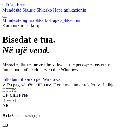
CF
Call Free
Mundësitë
Siguria
Shkarko
Hape aplikacionin
Mundësitë
Siguria
Shkarko
Hape aplikacionin
Komunikim pa kufij
Bisedat e tua.
Në një vend.
Mesazhe, thirrje me zë dhe video — një përvojë e pastër që
funksionon në telefon, web dhe Windows.
Fillo tani
Shkarko për Windows
✓ Pa pagesë për të filluar
✓ Hyrje me numër telefoni
✓ Lidhje
HTTPS
CF
Call Free
Bisedat
AR
Arta
Shihemi së shpejti
LB