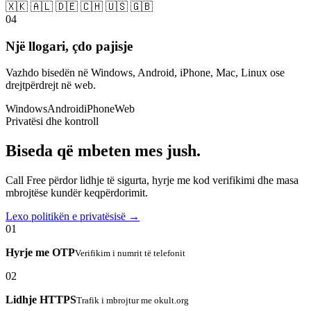
🇽🇰 🇦🇱 🇩🇪 🇨🇭 🇺🇸 🇬🇧
04
Një llogari, çdo pajisje
Vazhdo bisedën në Windows, Android, iPhone, Mac, Linux ose
drejtpërdrejt në web.
Windows
Android
iPhone
Web
Privatësi dhe kontroll
Biseda që mbeten mes jush.
Call Free përdor lidhje të sigurta, hyrje me kod verifikimi dhe masa
mbrojtëse kundër keqpërdorimit.
Lexo politikën e privatësisë →
01
Hyrje me OTP
Verifikim i numrit të telefonit
02
Lidhje HTTPS
Trafik i mbrojtur me okult.org