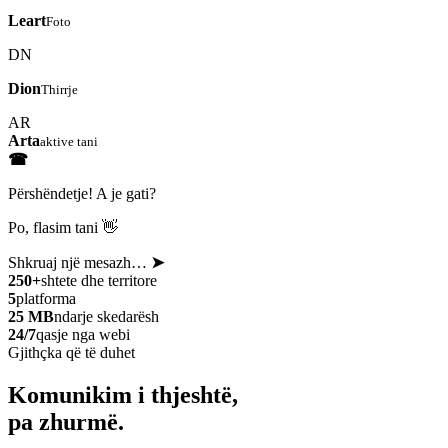
Leart
Foto
DN
Dion
Thirrje
AR
Arta
aktive tani
☎
Përshëndetje! A je gati?
Po, flasim tani 👋
Shkruaj një mesazh…
➤
250+
shtete dhe territore
5
platforma
25 MB
ndarje skedarësh
24/7
qasje nga webi
Gjithçka që të duhet
Komunikim i thjeshtë,
pa zhurmë.