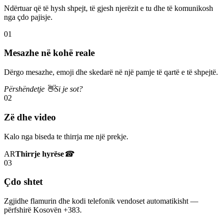
Ndërtuar që të hysh shpejt, të gjesh njerëzit e tu dhe të komunikosh
nga çdo pajisje.
01
Mesazhe në kohë reale
Dërgo mesazhe, emoji dhe skedarë në një pamje të qartë e të shpejtë.
Përshëndetje 👋
Si je sot?
02
Zë dhe video
Kalo nga biseda te thirrja me një prekje.
AR
Thirrje hyrëse
☎
03
Çdo shtet
Zgjidhe flamurin dhe kodi telefonik vendoset automatikisht —
përfshirë Kosovën +383.