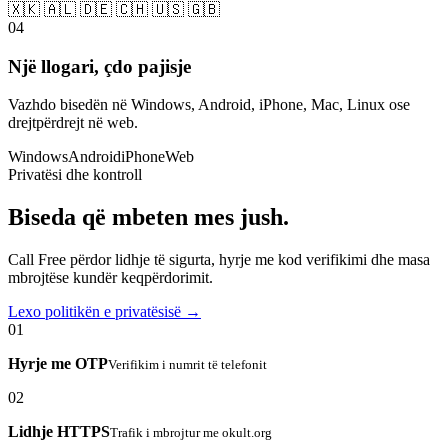
🇽🇰 🇦🇱 🇩🇪 🇨🇭 🇺🇸 🇬🇧
04
Një llogari, çdo pajisje
Vazhdo bisedën në Windows, Android, iPhone, Mac, Linux ose
drejtpërdrejt në web.
Windows
Android
iPhone
Web
Privatësi dhe kontroll
Biseda që mbeten mes jush.
Call Free përdor lidhje të sigurta, hyrje me kod verifikimi dhe masa
mbrojtëse kundër keqpërdorimit.
Lexo politikën e privatësisë →
01
Hyrje me OTP
Verifikim i numrit të telefonit
02
Lidhje HTTPS
Trafik i mbrojtur me okult.org