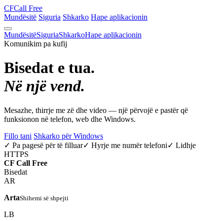
CF
Call Free
Mundësitë
Siguria
Shkarko
Hape aplikacionin
Mundësitë
Siguria
Shkarko
Hape aplikacionin
Komunikim pa kufij
Bisedat e tua.
Në një vend.
Mesazhe, thirrje me zë dhe video — një përvojë e pastër që
funksionon në telefon, web dhe Windows.
Fillo tani
Shkarko për Windows
✓ Pa pagesë për të filluar
✓ Hyrje me numër telefoni
✓ Lidhje
HTTPS
CF
Call Free
Bisedat
AR
Arta
Shihemi së shpejti
LB