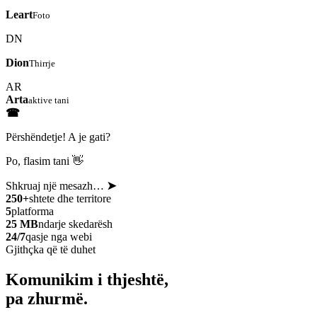
Leart
Foto
DN
Dion
Thirrje
AR
Arta
aktive tani
☎
Përshëndetje! A je gati?
Po, flasim tani 👋
Shkruaj një mesazh…
➤
250+
shtete dhe territore
5
platforma
25 MB
ndarje skedarësh
24/7
qasje nga webi
Gjithçka që të duhet
Komunikim i thjeshtë,
pa zhurmë.