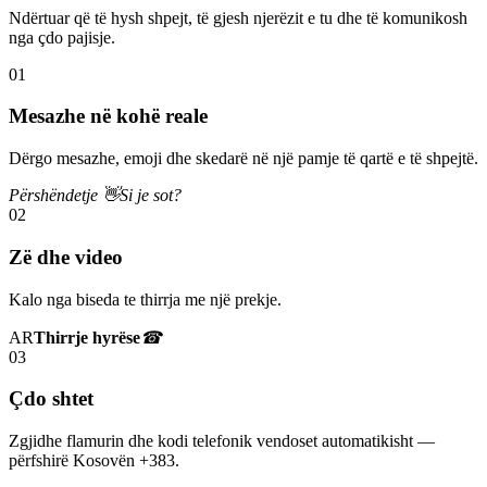
Ndërtuar që të hysh shpejt, të gjesh njerëzit e tu dhe të komunikosh
nga çdo pajisje.
01
Mesazhe në kohë reale
Dërgo mesazhe, emoji dhe skedarë në një pamje të qartë e të shpejtë.
Përshëndetje 👋
Si je sot?
02
Zë dhe video
Kalo nga biseda te thirrja me një prekje.
AR
Thirrje hyrëse
☎
03
Çdo shtet
Zgjidhe flamurin dhe kodi telefonik vendoset automatikisht —
përfshirë Kosovën +383.