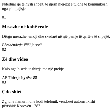
Ndërtuar që të hysh shpejt, të gjesh njerëzit e tu dhe të komunikosh
nga çdo pajisje.
01
Mesazhe në kohë reale
Dërgo mesazhe, emoji dhe skedarë në një pamje të qartë e të shpejtë.
Përshëndetje 👋
Si je sot?
02
Zë dhe video
Kalo nga biseda te thirrja me një prekje.
AR
Thirrje hyrëse
☎
03
Çdo shtet
Zgjidhe flamurin dhe kodi telefonik vendoset automatikisht —
përfshirë Kosovën +383.