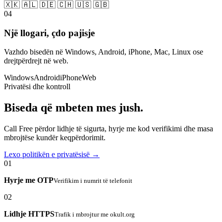
🇽🇰 🇦🇱 🇩🇪 🇨🇭 🇺🇸 🇬🇧
04
Një llogari, çdo pajisje
Vazhdo bisedën në Windows, Android, iPhone, Mac, Linux ose
drejtpërdrejt në web.
Windows
Android
iPhone
Web
Privatësi dhe kontroll
Biseda që mbeten mes jush.
Call Free përdor lidhje të sigurta, hyrje me kod verifikimi dhe masa
mbrojtëse kundër keqpërdorimit.
Lexo politikën e privatësisë →
01
Hyrje me OTP
Verifikim i numrit të telefonit
02
Lidhje HTTPS
Trafik i mbrojtur me okult.org