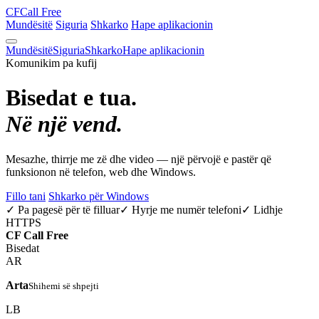
CF
Call Free
Mundësitë
Siguria
Shkarko
Hape aplikacionin
Mundësitë
Siguria
Shkarko
Hape aplikacionin
Komunikim pa kufij
Bisedat e tua.
Në një vend.
Mesazhe, thirrje me zë dhe video — një përvojë e pastër që
funksionon në telefon, web dhe Windows.
Fillo tani
Shkarko për Windows
✓ Pa pagesë për të filluar
✓ Hyrje me numër telefoni
✓ Lidhje
HTTPS
CF
Call Free
Bisedat
AR
Arta
Shihemi së shpejti
LB