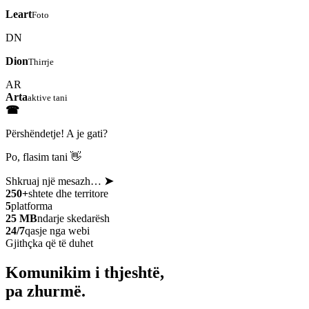
Leart
Foto
DN
Dion
Thirrje
AR
Arta
aktive tani
☎
Përshëndetje! A je gati?
Po, flasim tani 👋
Shkruaj një mesazh…
➤
250+
shtete dhe territore
5
platforma
25 MB
ndarje skedarësh
24/7
qasje nga webi
Gjithçka që të duhet
Komunikim i thjeshtë,
pa zhurmë.