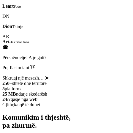
Leart
Foto
DN
Dion
Thirrje
AR
Arta
aktive tani
☎
Përshëndetje! A je gati?
Po, flasim tani 👋
Shkruaj një mesazh…
➤
250+
shtete dhe territore
5
platforma
25 MB
ndarje skedarësh
24/7
qasje nga webi
Gjithçka që të duhet
Komunikim i thjeshtë,
pa zhurmë.