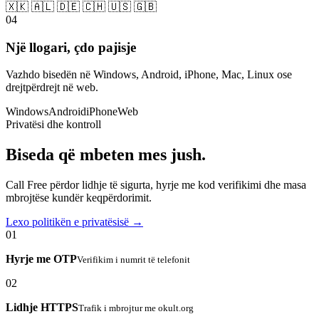
🇽🇰 🇦🇱 🇩🇪 🇨🇭 🇺🇸 🇬🇧
04
Një llogari, çdo pajisje
Vazhdo bisedën në Windows, Android, iPhone, Mac, Linux ose
drejtpërdrejt në web.
Windows
Android
iPhone
Web
Privatësi dhe kontroll
Biseda që mbeten mes jush.
Call Free përdor lidhje të sigurta, hyrje me kod verifikimi dhe masa
mbrojtëse kundër keqpërdorimit.
Lexo politikën e privatësisë →
01
Hyrje me OTP
Verifikim i numrit të telefonit
02
Lidhje HTTPS
Trafik i mbrojtur me okult.org