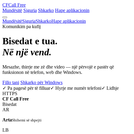
CF
Call Free
Mundësitë
Siguria
Shkarko
Hape aplikacionin
Mundësitë
Siguria
Shkarko
Hape aplikacionin
Komunikim pa kufij
Bisedat e tua.
Në një vend.
Mesazhe, thirrje me zë dhe video — një përvojë e pastër që
funksionon në telefon, web dhe Windows.
Fillo tani
Shkarko për Windows
✓ Pa pagesë për të filluar
✓ Hyrje me numër telefoni
✓ Lidhje
HTTPS
CF
Call Free
Bisedat
AR
Arta
Shihemi së shpejti
LB