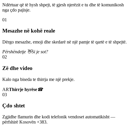
Ndërtuar që të hysh shpejt, të gjesh njerëzit e tu dhe të komunikosh
nga çdo pajisje.
01
Mesazhe në kohë reale
Dërgo mesazhe, emoji dhe skedarë në një pamje të qartë e të shpejtë.
Përshëndetje 👋
Si je sot?
02
Zë dhe video
Kalo nga biseda te thirrja me një prekje.
AR
Thirrje hyrëse
☎
03
Çdo shtet
Zgjidhe flamurin dhe kodi telefonik vendoset automatikisht —
përfshirë Kosovën +383.