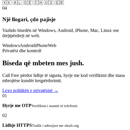
🇽🇰 🇦🇱 🇩🇪 🇨🇭 🇺🇸 🇬🇧
04
Një llogari, çdo pajisje
Vazhdo bisedën në Windows, Android, iPhone, Mac, Linux ose
drejtpërdrejt në web.
Windows
Android
iPhone
Web
Privatësi dhe kontroll
Biseda që mbeten mes jush.
Call Free përdor lidhje të sigurta, hyrje me kod verifikimi dhe masa
mbrojtëse kundër keqpërdorimit.
Lexo politikën e privatësisë →
01
Hyrje me OTP
Verifikim i numrit të telefonit
02
Lidhje HTTPS
Trafik i mbrojtur me okult.org