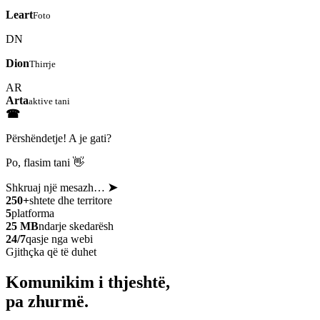
Leart
Foto
DN
Dion
Thirrje
AR
Arta
aktive tani
☎
Përshëndetje! A je gati?
Po, flasim tani 👋
Shkruaj një mesazh…
➤
250+
shtete dhe territore
5
platforma
25 MB
ndarje skedarësh
24/7
qasje nga webi
Gjithçka që të duhet
Komunikim i thjeshtë,
pa zhurmë.