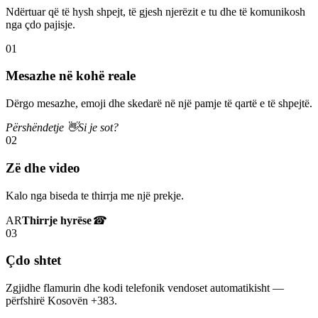
Ndërtuar që të hysh shpejt, të gjesh njerëzit e tu dhe të komunikosh
nga çdo pajisje.
01
Mesazhe në kohë reale
Dërgo mesazhe, emoji dhe skedarë në një pamje të qartë e të shpejtë.
Përshëndetje 👋
Si je sot?
02
Zë dhe video
Kalo nga biseda te thirrja me një prekje.
AR
Thirrje hyrëse
☎
03
Çdo shtet
Zgjidhe flamurin dhe kodi telefonik vendoset automatikisht —
përfshirë Kosovën +383.