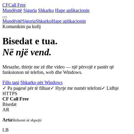
CF
Call Free
Mundësitë
Siguria
Shkarko
Hape aplikacionin
Mundësitë
Siguria
Shkarko
Hape aplikacionin
Komunikim pa kufij
Bisedat e tua.
Në një vend.
Mesazhe, thirrje me zë dhe video — një përvojë e pastër që
funksionon në telefon, web dhe Windows.
Fillo tani
Shkarko për Windows
✓ Pa pagesë për të filluar
✓ Hyrje me numër telefoni
✓ Lidhje
HTTPS
CF
Call Free
Bisedat
AR
Arta
Shihemi së shpejti
LB