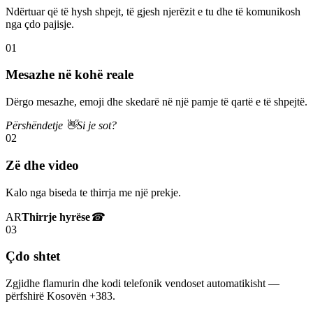
Ndërtuar që të hysh shpejt, të gjesh njerëzit e tu dhe të komunikosh
nga çdo pajisje.
01
Mesazhe në kohë reale
Dërgo mesazhe, emoji dhe skedarë në një pamje të qartë e të shpejtë.
Përshëndetje 👋
Si je sot?
02
Zë dhe video
Kalo nga biseda te thirrja me një prekje.
AR
Thirrje hyrëse
☎
03
Çdo shtet
Zgjidhe flamurin dhe kodi telefonik vendoset automatikisht —
përfshirë Kosovën +383.