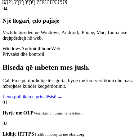
🇽🇰 🇦🇱 🇩🇪 🇨🇭 🇺🇸 🇬🇧
04
Një llogari, çdo pajisje
Vazhdo bisedën në Windows, Android, iPhone, Mac, Linux ose
drejtpërdrejt në web.
Windows
Android
iPhone
Web
Privatësi dhe kontroll
Biseda që mbeten mes jush.
Call Free përdor lidhje të sigurta, hyrje me kod verifikimi dhe masa
mbrojtëse kundër keqpërdorimit.
Lexo politikën e privatësisë →
01
Hyrje me OTP
Verifikim i numrit të telefonit
02
Lidhje HTTPS
Trafik i mbrojtur me okult.org