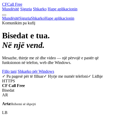
CF
Call Free
Mundësitë
Siguria
Shkarko
Hape aplikacionin
Mundësitë
Siguria
Shkarko
Hape aplikacionin
Komunikim pa kufij
Bisedat e tua.
Në një vend.
Mesazhe, thirrje me zë dhe video — një përvojë e pastër që
funksionon në telefon, web dhe Windows.
Fillo tani
Shkarko për Windows
✓ Pa pagesë për të filluar
✓ Hyrje me numër telefoni
✓ Lidhje
HTTPS
CF
Call Free
Bisedat
AR
Arta
Shihemi së shpejti
LB