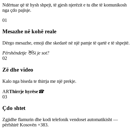
Ndërtuar që të hysh shpejt, të gjesh njerëzit e tu dhe të komunikosh
nga çdo pajisje.
01
Mesazhe në kohë reale
Dërgo mesazhe, emoji dhe skedarë në një pamje të qartë e të shpejtë.
Përshëndetje 👋
Si je sot?
02
Zë dhe video
Kalo nga biseda te thirrja me një prekje.
AR
Thirrje hyrëse
☎
03
Çdo shtet
Zgjidhe flamurin dhe kodi telefonik vendoset automatikisht —
përfshirë Kosovën +383.