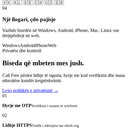
🇽🇰 🇦🇱 🇩🇪 🇨🇭 🇺🇸 🇬🇧
04
Një llogari, çdo pajisje
Vazhdo bisedën në Windows, Android, iPhone, Mac, Linux ose
drejtpërdrejt në web.
Windows
Android
iPhone
Web
Privatësi dhe kontroll
Biseda që mbeten mes jush.
Call Free përdor lidhje të sigurta, hyrje me kod verifikimi dhe masa
mbrojtëse kundër keqpërdorimit.
Lexo politikën e privatësisë →
01
Hyrje me OTP
Verifikim i numrit të telefonit
02
Lidhje HTTPS
Trafik i mbrojtur me okult.org