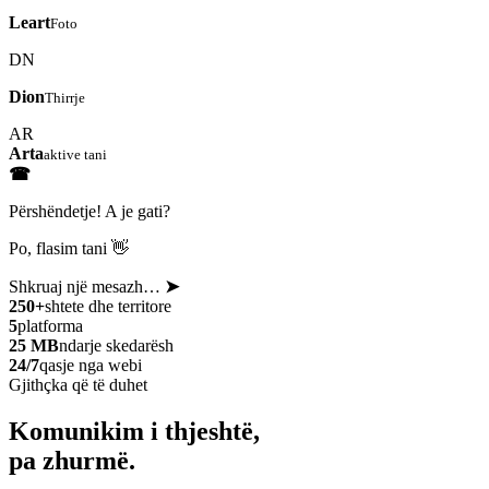
Leart
Foto
DN
Dion
Thirrje
AR
Arta
aktive tani
☎
Përshëndetje! A je gati?
Po, flasim tani 👋
Shkruaj një mesazh…
➤
250+
shtete dhe territore
5
platforma
25 MB
ndarje skedarësh
24/7
qasje nga webi
Gjithçka që të duhet
Komunikim i thjeshtë,
pa zhurmë.