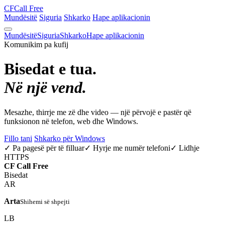
CF
Call Free
Mundësitë
Siguria
Shkarko
Hape aplikacionin
Mundësitë
Siguria
Shkarko
Hape aplikacionin
Komunikim pa kufij
Bisedat e tua.
Në një vend.
Mesazhe, thirrje me zë dhe video — një përvojë e pastër që
funksionon në telefon, web dhe Windows.
Fillo tani
Shkarko për Windows
✓ Pa pagesë për të filluar
✓ Hyrje me numër telefoni
✓ Lidhje
HTTPS
CF
Call Free
Bisedat
AR
Arta
Shihemi së shpejti
LB