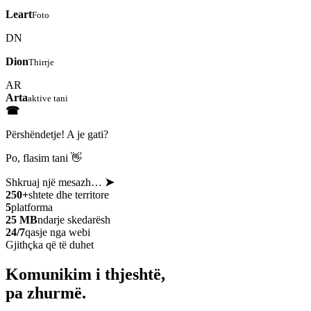
Leart
Foto
DN
Dion
Thirrje
AR
Arta
aktive tani
☎
Përshëndetje! A je gati?
Po, flasim tani 👋
Shkruaj një mesazh…
➤
250+
shtete dhe territore
5
platforma
25 MB
ndarje skedarësh
24/7
qasje nga webi
Gjithçka që të duhet
Komunikim i thjeshtë,
pa zhurmë.