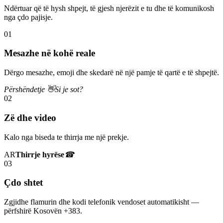
Ndërtuar që të hysh shpejt, të gjesh njerëzit e tu dhe të komunikosh
nga çdo pajisje.
01
Mesazhe në kohë reale
Dërgo mesazhe, emoji dhe skedarë në një pamje të qartë e të shpejtë.
Përshëndetje 👋
Si je sot?
02
Zë dhe video
Kalo nga biseda te thirrja me një prekje.
AR
Thirrje hyrëse
☎
03
Çdo shtet
Zgjidhe flamurin dhe kodi telefonik vendoset automatikisht —
përfshirë Kosovën +383.