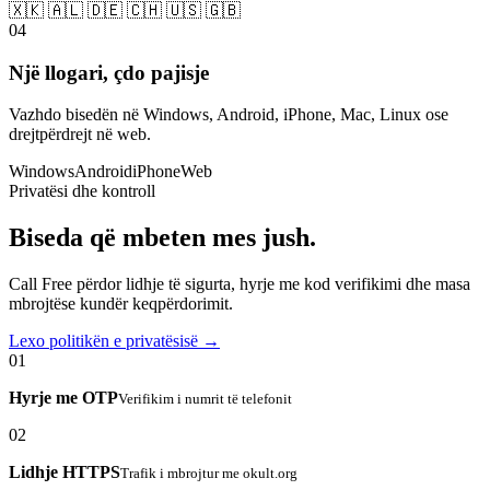
🇽🇰 🇦🇱 🇩🇪 🇨🇭 🇺🇸 🇬🇧
04
Një llogari, çdo pajisje
Vazhdo bisedën në Windows, Android, iPhone, Mac, Linux ose
drejtpërdrejt në web.
Windows
Android
iPhone
Web
Privatësi dhe kontroll
Biseda që mbeten mes jush.
Call Free përdor lidhje të sigurta, hyrje me kod verifikimi dhe masa
mbrojtëse kundër keqpërdorimit.
Lexo politikën e privatësisë →
01
Hyrje me OTP
Verifikim i numrit të telefonit
02
Lidhje HTTPS
Trafik i mbrojtur me okult.org