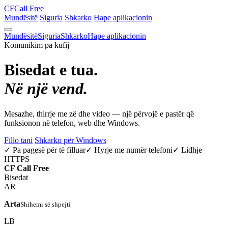
CF
Call Free
Mundësitë
Siguria
Shkarko
Hape aplikacionin
Mundësitë
Siguria
Shkarko
Hape aplikacionin
Komunikim pa kufij
Bisedat e tua.
Në një vend.
Mesazhe, thirrje me zë dhe video — një përvojë e pastër që
funksionon në telefon, web dhe Windows.
Fillo tani
Shkarko për Windows
✓ Pa pagesë për të filluar
✓ Hyrje me numër telefoni
✓ Lidhje
HTTPS
CF
Call Free
Bisedat
AR
Arta
Shihemi së shpejti
LB