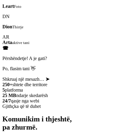
Leart
Foto
DN
Dion
Thirrje
AR
Arta
aktive tani
☎
Përshëndetje! A je gati?
Po, flasim tani 👋
Shkruaj një mesazh…
➤
250+
shtete dhe territore
5
platforma
25 MB
ndarje skedarësh
24/7
qasje nga webi
Gjithçka që të duhet
Komunikim i thjeshtë,
pa zhurmë.