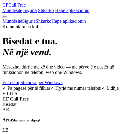
CF
Call Free
Mundësitë
Siguria
Shkarko
Hape aplikacionin
Mundësitë
Siguria
Shkarko
Hape aplikacionin
Komunikim pa kufij
Bisedat e tua.
Në një vend.
Mesazhe, thirrje me zë dhe video — një përvojë e pastër që
funksionon në telefon, web dhe Windows.
Fillo tani
Shkarko për Windows
✓ Pa pagesë për të filluar
✓ Hyrje me numër telefoni
✓ Lidhje
HTTPS
CF
Call Free
Bisedat
AR
Arta
Shihemi së shpejti
LB