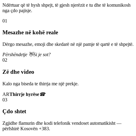
Ndërtuar që të hysh shpejt, të gjesh njerëzit e tu dhe të komunikosh
nga çdo pajisje.
01
Mesazhe në kohë reale
Dërgo mesazhe, emoji dhe skedarë në një pamje të qartë e të shpejtë.
Përshëndetje 👋
Si je sot?
02
Zë dhe video
Kalo nga biseda te thirrja me një prekje.
AR
Thirrje hyrëse
☎
03
Çdo shtet
Zgjidhe flamurin dhe kodi telefonik vendoset automatikisht —
përfshirë Kosovën +383.