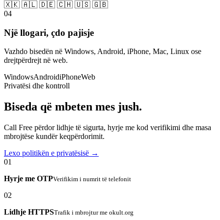
🇽🇰 🇦🇱 🇩🇪 🇨🇭 🇺🇸 🇬🇧
04
Një llogari, çdo pajisje
Vazhdo bisedën në Windows, Android, iPhone, Mac, Linux ose
drejtpërdrejt në web.
Windows
Android
iPhone
Web
Privatësi dhe kontroll
Biseda që mbeten mes jush.
Call Free përdor lidhje të sigurta, hyrje me kod verifikimi dhe masa
mbrojtëse kundër keqpërdorimit.
Lexo politikën e privatësisë →
01
Hyrje me OTP
Verifikim i numrit të telefonit
02
Lidhje HTTPS
Trafik i mbrojtur me okult.org