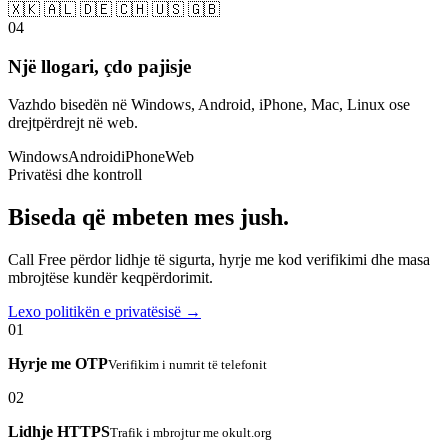
🇽🇰 🇦🇱 🇩🇪 🇨🇭 🇺🇸 🇬🇧
04
Një llogari, çdo pajisje
Vazhdo bisedën në Windows, Android, iPhone, Mac, Linux ose
drejtpërdrejt në web.
Windows
Android
iPhone
Web
Privatësi dhe kontroll
Biseda që mbeten mes jush.
Call Free përdor lidhje të sigurta, hyrje me kod verifikimi dhe masa
mbrojtëse kundër keqpërdorimit.
Lexo politikën e privatësisë →
01
Hyrje me OTP
Verifikim i numrit të telefonit
02
Lidhje HTTPS
Trafik i mbrojtur me okult.org