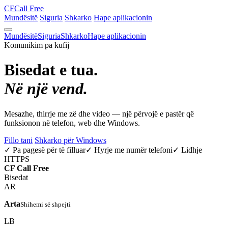
CF
Call Free
Mundësitë
Siguria
Shkarko
Hape aplikacionin
Mundësitë
Siguria
Shkarko
Hape aplikacionin
Komunikim pa kufij
Bisedat e tua.
Në një vend.
Mesazhe, thirrje me zë dhe video — një përvojë e pastër që
funksionon në telefon, web dhe Windows.
Fillo tani
Shkarko për Windows
✓ Pa pagesë për të filluar
✓ Hyrje me numër telefoni
✓ Lidhje
HTTPS
CF
Call Free
Bisedat
AR
Arta
Shihemi së shpejti
LB