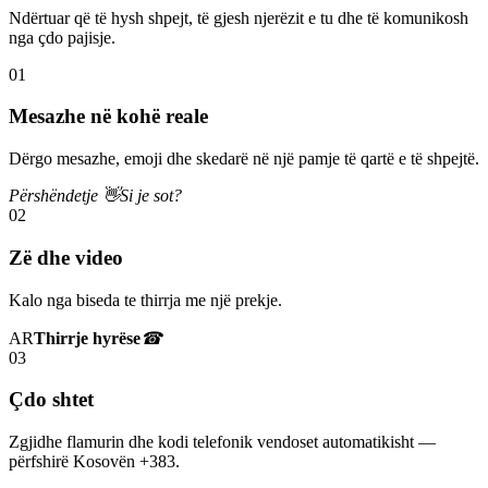
Ndërtuar që të hysh shpejt, të gjesh njerëzit e tu dhe të komunikosh
nga çdo pajisje.
01
Mesazhe në kohë reale
Dërgo mesazhe, emoji dhe skedarë në një pamje të qartë e të shpejtë.
Përshëndetje 👋
Si je sot?
02
Zë dhe video
Kalo nga biseda te thirrja me një prekje.
AR
Thirrje hyrëse
☎
03
Çdo shtet
Zgjidhe flamurin dhe kodi telefonik vendoset automatikisht —
përfshirë Kosovën +383.