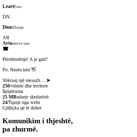
Leart
Foto
DN
Dion
Thirrje
AR
Arta
aktive tani
☎
Përshëndetje! A je gati?
Po, flasim tani 👋
Shkruaj një mesazh…
➤
250+
shtete dhe territore
5
platforma
25 MB
ndarje skedarësh
24/7
qasje nga webi
Gjithçka që të duhet
Komunikim i thjeshtë,
pa zhurmë.