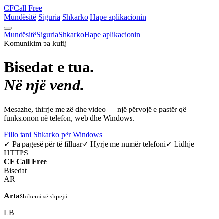
CF
Call Free
Mundësitë
Siguria
Shkarko
Hape aplikacionin
Mundësitë
Siguria
Shkarko
Hape aplikacionin
Komunikim pa kufij
Bisedat e tua.
Në një vend.
Mesazhe, thirrje me zë dhe video — një përvojë e pastër që
funksionon në telefon, web dhe Windows.
Fillo tani
Shkarko për Windows
✓ Pa pagesë për të filluar
✓ Hyrje me numër telefoni
✓ Lidhje
HTTPS
CF
Call Free
Bisedat
AR
Arta
Shihemi së shpejti
LB