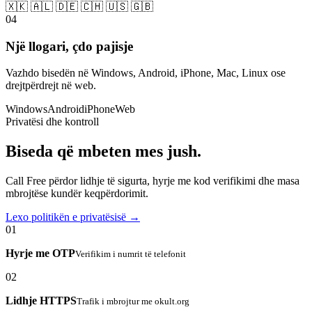
🇽🇰 🇦🇱 🇩🇪 🇨🇭 🇺🇸 🇬🇧
04
Një llogari, çdo pajisje
Vazhdo bisedën në Windows, Android, iPhone, Mac, Linux ose
drejtpërdrejt në web.
Windows
Android
iPhone
Web
Privatësi dhe kontroll
Biseda që mbeten mes jush.
Call Free përdor lidhje të sigurta, hyrje me kod verifikimi dhe masa
mbrojtëse kundër keqpërdorimit.
Lexo politikën e privatësisë →
01
Hyrje me OTP
Verifikim i numrit të telefonit
02
Lidhje HTTPS
Trafik i mbrojtur me okult.org