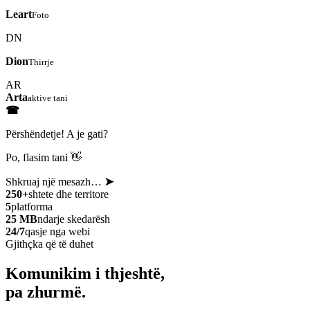
Leart
Foto
DN
Dion
Thirrje
AR
Arta
aktive tani
☎
Përshëndetje! A je gati?
Po, flasim tani 👋
Shkruaj një mesazh…
➤
250+
shtete dhe territore
5
platforma
25 MB
ndarje skedarësh
24/7
qasje nga webi
Gjithçka që të duhet
Komunikim i thjeshtë,
pa zhurmë.