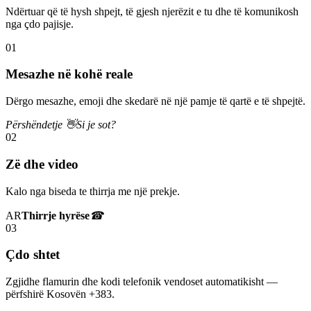
Ndërtuar që të hysh shpejt, të gjesh njerëzit e tu dhe të komunikosh
nga çdo pajisje.
01
Mesazhe në kohë reale
Dërgo mesazhe, emoji dhe skedarë në një pamje të qartë e të shpejtë.
Përshëndetje 👋
Si je sot?
02
Zë dhe video
Kalo nga biseda te thirrja me një prekje.
AR
Thirrje hyrëse
☎
03
Çdo shtet
Zgjidhe flamurin dhe kodi telefonik vendoset automatikisht —
përfshirë Kosovën +383.