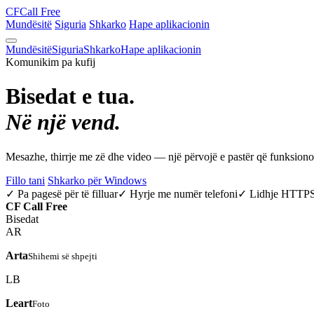
CF
Call Free
Mundësitë
Siguria
Shkarko
Hape aplikacionin
Mundësitë
Siguria
Shkarko
Hape aplikacionin
Komunikim pa kufij
Bisedat e tua.
Në një vend.
Mesazhe, thirrje me zë dhe video — një përvojë e pastër që funksio
Fillo tani
Shkarko për Windows
✓ Pa pagesë për të filluar
✓ Hyrje me numër telefoni
✓ Lidhje HTTP
CF
Call Free
Bisedat
AR
Arta
Shihemi së shpejti
LB
Leart
Foto