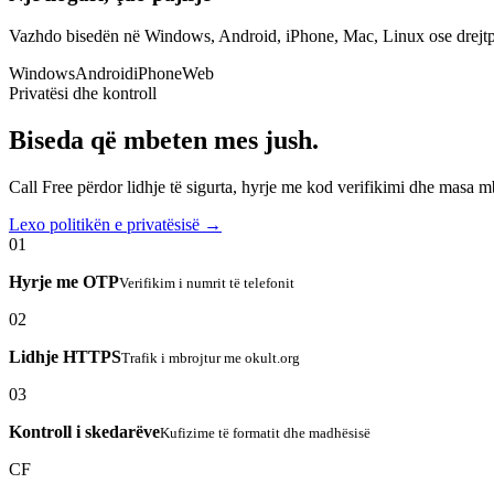
Vazhdo bisedën në Windows, Android, iPhone, Mac, Linux ose drejtp
Windows
Android
iPhone
Web
Privatësi dhe kontroll
Biseda që mbeten mes jush.
Call Free përdor lidhje të sigurta, hyrje me kod verifikimi dhe masa 
Lexo politikën e privatësisë →
01
Hyrje me OTP
Verifikim i numrit të telefonit
02
Lidhje HTTPS
Trafik i mbrojtur me okult.org
03
Kontroll i skedarëve
Kufizime të formatit dhe madhësisë
CF