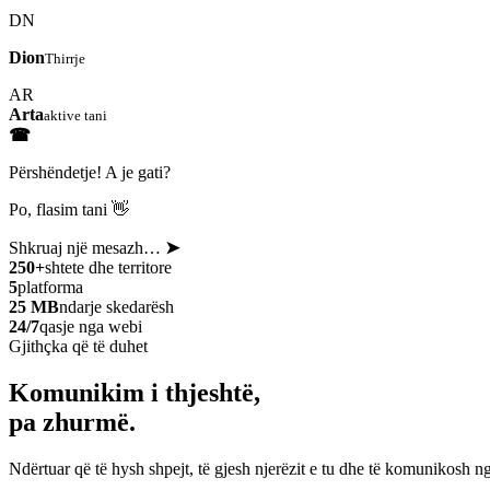
DN
Dion
Thirrje
AR
Arta
aktive tani
☎
Përshëndetje! A je gati?
Po, flasim tani 👋
Shkruaj një mesazh…
➤
250+
shtete dhe territore
5
platforma
25 MB
ndarje skedarësh
24/7
qasje nga webi
Gjithçka që të duhet
Komunikim i thjeshtë,
pa zhurmë.
Ndërtuar që të hysh shpejt, të gjesh njerëzit e tu dhe të komunikosh ng