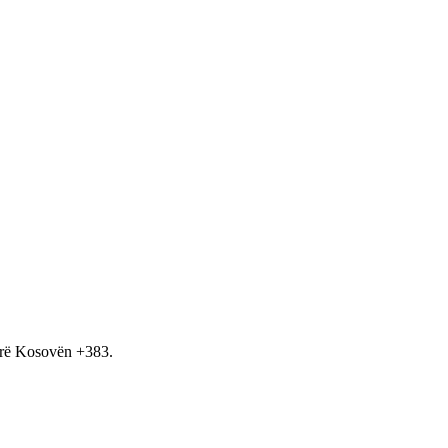
hirë Kosovën +383.