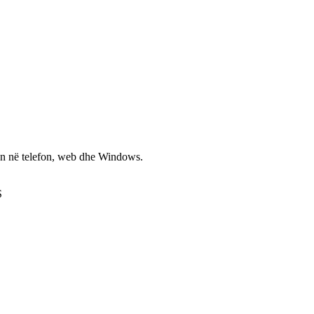
non në telefon, web dhe Windows.
S