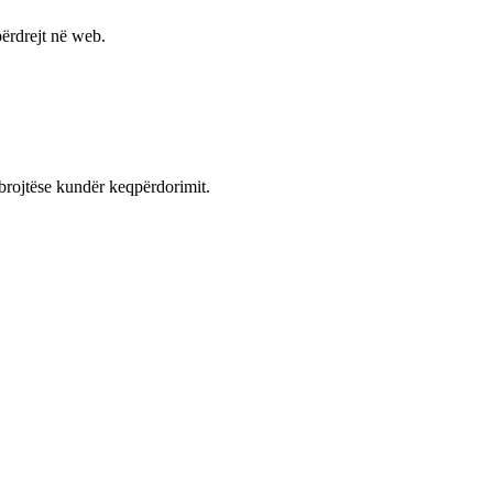
ërdrejt në web.
mbrojtëse kundër keqpërdorimit.