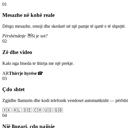
01
Mesazhe në kohë reale
Dërgo mesazhe, emoji dhe skedarë në një pamje të qartë e të shpejtë.
Përshëndetje 👋
Si je sot?
02
Zë dhe video
Kalo nga biseda te thirrja me një prekje.
AR
Thirrje hyrëse
☎
03
Çdo shtet
Zgjidhe flamurin dhe kodi telefonik vendoset automatikisht — përfs
🇽🇰 🇦🇱 🇩🇪 🇨🇭 🇺🇸 🇬🇧
04
Një llogari, çdo pajisje