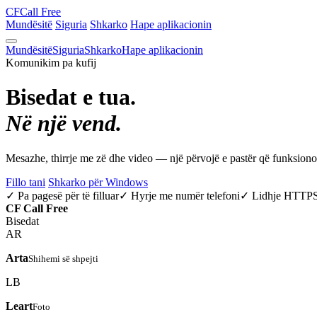
CF
Call Free
Mundësitë
Siguria
Shkarko
Hape aplikacionin
Mundësitë
Siguria
Shkarko
Hape aplikacionin
Komunikim pa kufij
Bisedat e tua.
Në një vend.
Mesazhe, thirrje me zë dhe video — një përvojë e pastër që funksio
Fillo tani
Shkarko për Windows
✓ Pa pagesë për të filluar
✓ Hyrje me numër telefoni
✓ Lidhje HTTP
CF
Call Free
Bisedat
AR
Arta
Shihemi së shpejti
LB
Leart
Foto