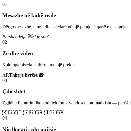
01
Mesazhe në kohë reale
Dërgo mesazhe, emoji dhe skedarë në një pamje të qartë e të shpejtë.
Përshëndetje 👋
Si je sot?
02
Zë dhe video
Kalo nga biseda te thirrja me një prekje.
AR
Thirrje hyrëse
☎
03
Çdo shtet
Zgjidhe flamurin dhe kodi telefonik vendoset automatikisht — përfs
🇽🇰 🇦🇱 🇩🇪 🇨🇭 🇺🇸 🇬🇧
04
Një llogari, çdo pajisje