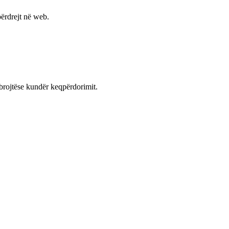
ërdrejt në web.
mbrojtëse kundër keqpërdorimit.