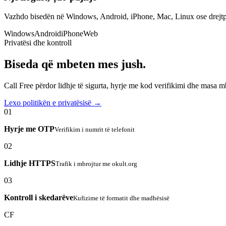
Vazhdo bisedën në Windows, Android, iPhone, Mac, Linux ose drejtp
Windows
Android
iPhone
Web
Privatësi dhe kontroll
Biseda që mbeten mes jush.
Call Free përdor lidhje të sigurta, hyrje me kod verifikimi dhe masa 
Lexo politikën e privatësisë →
01
Hyrje me OTP
Verifikim i numrit të telefonit
02
Lidhje HTTPS
Trafik i mbrojtur me okult.org
03
Kontroll i skedarëve
Kufizime të formatit dhe madhësisë
CF