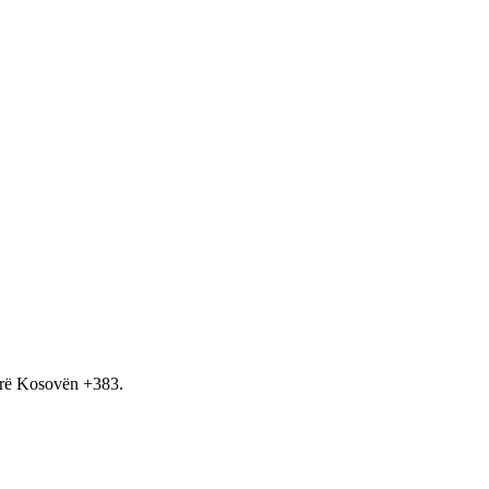
hirë Kosovën +383.