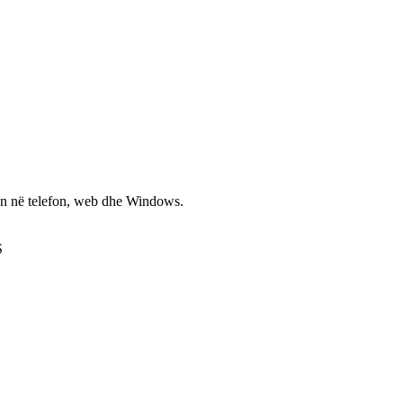
non në telefon, web dhe Windows.
S