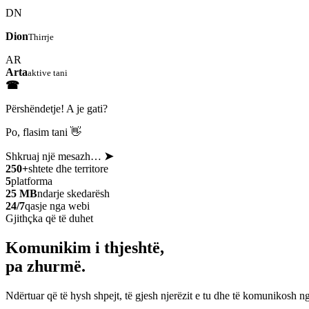
DN
Dion
Thirrje
AR
Arta
aktive tani
☎
Përshëndetje! A je gati?
Po, flasim tani 👋
Shkruaj një mesazh…
➤
250+
shtete dhe territore
5
platforma
25 MB
ndarje skedarësh
24/7
qasje nga webi
Gjithçka që të duhet
Komunikim i thjeshtë,
pa zhurmë.
Ndërtuar që të hysh shpejt, të gjesh njerëzit e tu dhe të komunikosh ng