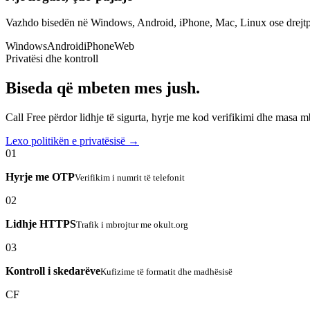
Vazhdo bisedën në Windows, Android, iPhone, Mac, Linux ose drejtp
Windows
Android
iPhone
Web
Privatësi dhe kontroll
Biseda që mbeten mes jush.
Call Free përdor lidhje të sigurta, hyrje me kod verifikimi dhe masa 
Lexo politikën e privatësisë →
01
Hyrje me OTP
Verifikim i numrit të telefonit
02
Lidhje HTTPS
Trafik i mbrojtur me okult.org
03
Kontroll i skedarëve
Kufizime të formatit dhe madhësisë
CF