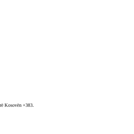
hirë Kosovën +383.