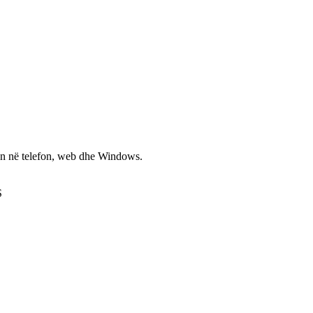
non në telefon, web dhe Windows.
S