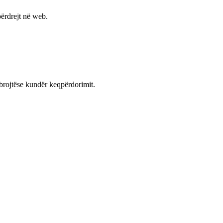
ërdrejt në web.
mbrojtëse kundër keqpërdorimit.