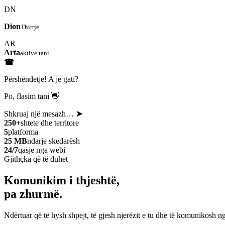
DN
Dion
Thirrje
AR
Arta
aktive tani
☎
Përshëndetje! A je gati?
Po, flasim tani 👋
Shkruaj një mesazh…
➤
250+
shtete dhe territore
5
platforma
25 MB
ndarje skedarësh
24/7
qasje nga webi
Gjithçka që të duhet
Komunikim i thjeshtë,
pa zhurmë.
Ndërtuar që të hysh shpejt, të gjesh njerëzit e tu dhe të komunikosh ng