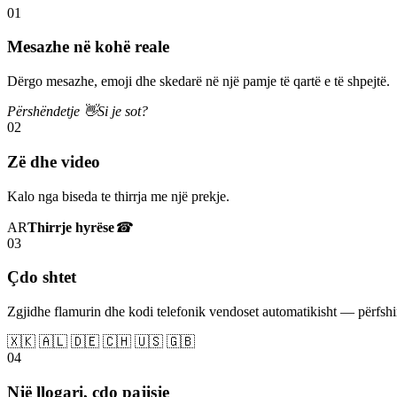
01
Mesazhe në kohë reale
Dërgo mesazhe, emoji dhe skedarë në një pamje të qartë e të shpejtë.
Përshëndetje 👋
Si je sot?
02
Zë dhe video
Kalo nga biseda te thirrja me një prekje.
AR
Thirrje hyrëse
☎
03
Çdo shtet
Zgjidhe flamurin dhe kodi telefonik vendoset automatikisht — përfs
🇽🇰 🇦🇱 🇩🇪 🇨🇭 🇺🇸 🇬🇧
04
Një llogari, çdo pajisje