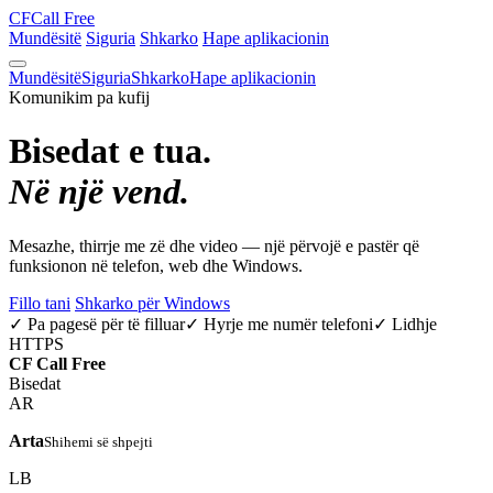
CF
Call Free
Mundësitë
Siguria
Shkarko
Hape aplikacionin
Mundësitë
Siguria
Shkarko
Hape aplikacionin
Komunikim pa kufij
Bisedat e tua.
Në një vend.
Mesazhe, thirrje me zë dhe video — një përvojë e pastër që
funksionon në telefon, web dhe Windows.
Fillo tani
Shkarko për Windows
✓ Pa pagesë për të filluar
✓ Hyrje me numër telefoni
✓ Lidhje
HTTPS
CF
Call Free
Bisedat
AR
Arta
Shihemi së shpejti
LB