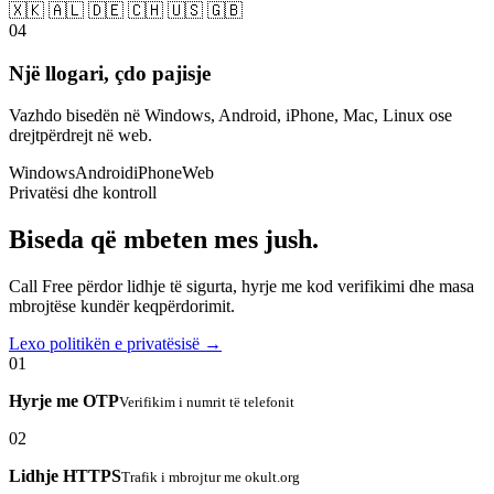
🇽🇰 🇦🇱 🇩🇪 🇨🇭 🇺🇸 🇬🇧
04
Një llogari, çdo pajisje
Vazhdo bisedën në Windows, Android, iPhone, Mac, Linux ose
drejtpërdrejt në web.
Windows
Android
iPhone
Web
Privatësi dhe kontroll
Biseda që mbeten mes jush.
Call Free përdor lidhje të sigurta, hyrje me kod verifikimi dhe masa
mbrojtëse kundër keqpërdorimit.
Lexo politikën e privatësisë →
01
Hyrje me OTP
Verifikim i numrit të telefonit
02
Lidhje HTTPS
Trafik i mbrojtur me okult.org