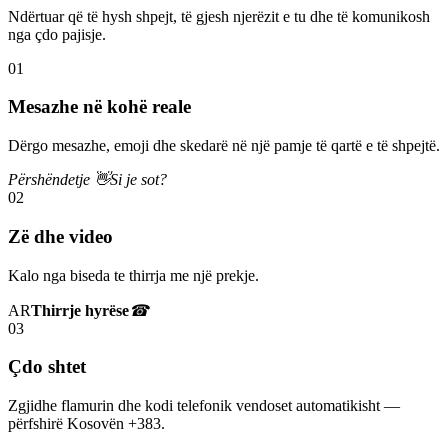
Ndërtuar që të hysh shpejt, të gjesh njerëzit e tu dhe të komunikosh
nga çdo pajisje.
01
Mesazhe në kohë reale
Dërgo mesazhe, emoji dhe skedarë në një pamje të qartë e të shpejtë.
Përshëndetje 👋
Si je sot?
02
Zë dhe video
Kalo nga biseda te thirrja me një prekje.
AR
Thirrje hyrëse
☎
03
Çdo shtet
Zgjidhe flamurin dhe kodi telefonik vendoset automatikisht —
përfshirë Kosovën +383.