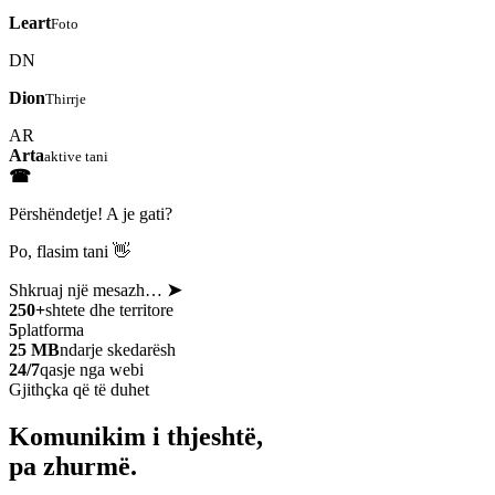
Leart
Foto
DN
Dion
Thirrje
AR
Arta
aktive tani
☎
Përshëndetje! A je gati?
Po, flasim tani 👋
Shkruaj një mesazh…
➤
250+
shtete dhe territore
5
platforma
25 MB
ndarje skedarësh
24/7
qasje nga webi
Gjithçka që të duhet
Komunikim i thjeshtë,
pa zhurmë.