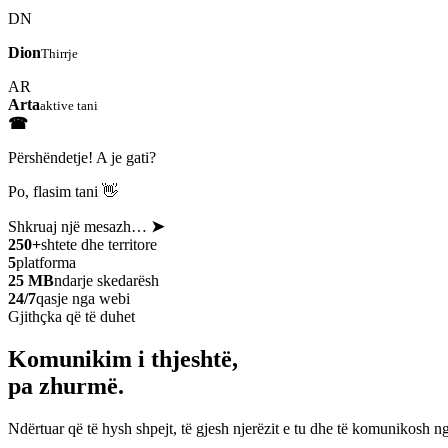
DN
Dion
Thirrje
AR
Arta
aktive tani
☎
Përshëndetje! A je gati?
Po, flasim tani 👋
Shkruaj një mesazh…
➤
250+
shtete dhe territore
5
platforma
25 MB
ndarje skedarësh
24/7
qasje nga webi
Gjithçka që të duhet
Komunikim i thjeshtë,
pa zhurmë.
Ndërtuar që të hysh shpejt, të gjesh njerëzit e tu dhe të komunikosh ng