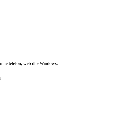
non në telefon, web dhe Windows.
S