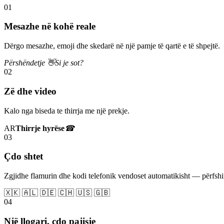
01
Mesazhe në kohë reale
Dërgo mesazhe, emoji dhe skedarë në një pamje të qartë e të shpejtë.
Përshëndetje 👋
Si je sot?
02
Zë dhe video
Kalo nga biseda te thirrja me një prekje.
AR
Thirrje hyrëse
☎
03
Çdo shtet
Zgjidhe flamurin dhe kodi telefonik vendoset automatikisht — përfs
🇽🇰 🇦🇱 🇩🇪 🇨🇭 🇺🇸 🇬🇧
04
Një llogari, çdo pajisje