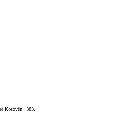
hirë Kosovën +383.