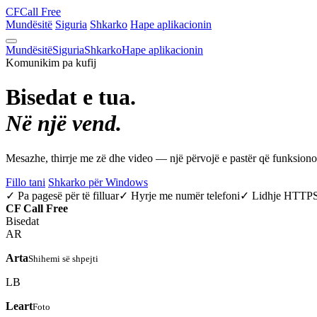
CF
Call Free
Mundësitë
Siguria
Shkarko
Hape aplikacionin
Mundësitë
Siguria
Shkarko
Hape aplikacionin
Komunikim pa kufij
Bisedat e tua.
Në një vend.
Mesazhe, thirrje me zë dhe video — një përvojë e pastër që funksio
Fillo tani
Shkarko për Windows
✓ Pa pagesë për të filluar
✓ Hyrje me numër telefoni
✓ Lidhje HTTP
CF
Call Free
Bisedat
AR
Arta
Shihemi së shpejti
LB
Leart
Foto