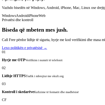
Vazhdo bisedën në Windows, Android, iPhone, Mac, Linux ose drejtp
Windows
Android
iPhone
Web
Privatësi dhe kontroll
Biseda që mbeten mes jush.
Call Free përdor lidhje të sigurta, hyrje me kod verifikimi dhe masa 
Lexo politikën e privatësisë →
01
Hyrje me OTP
Verifikim i numrit të telefonit
02
Lidhje HTTPS
Trafik i mbrojtur me okult.org
03
Kontroll i skedarëve
Kufizime të formatit dhe madhësisë
CF