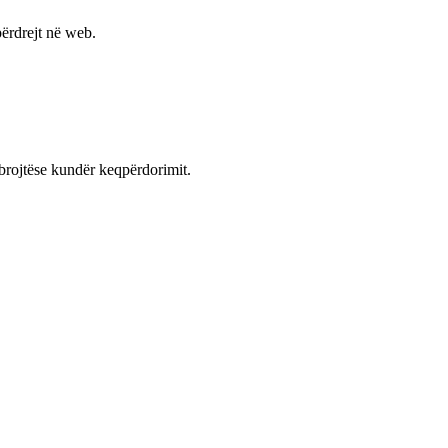
ërdrejt në web.
mbrojtëse kundër keqpërdorimit.