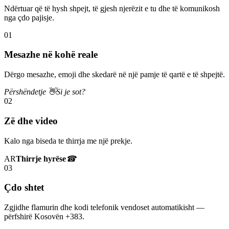
Ndërtuar që të hysh shpejt, të gjesh njerëzit e tu dhe të komunikosh
nga çdo pajisje.
01
Mesazhe në kohë reale
Dërgo mesazhe, emoji dhe skedarë në një pamje të qartë e të shpejtë.
Përshëndetje 👋
Si je sot?
02
Zë dhe video
Kalo nga biseda te thirrja me një prekje.
AR
Thirrje hyrëse
☎
03
Çdo shtet
Zgjidhe flamurin dhe kodi telefonik vendoset automatikisht —
përfshirë Kosovën +383.