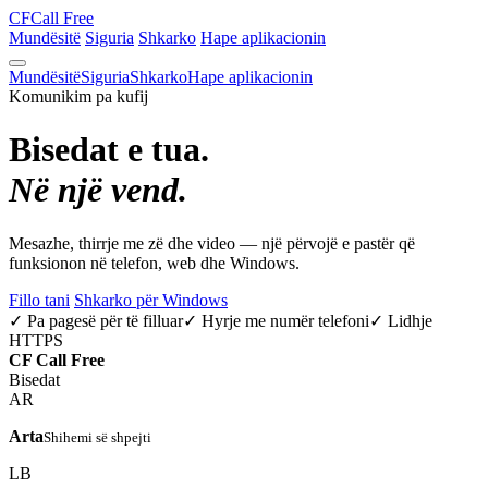
CF
Call Free
Mundësitë
Siguria
Shkarko
Hape aplikacionin
Mundësitë
Siguria
Shkarko
Hape aplikacionin
Komunikim pa kufij
Bisedat e tua.
Në një vend.
Mesazhe, thirrje me zë dhe video — një përvojë e pastër që
funksionon në telefon, web dhe Windows.
Fillo tani
Shkarko për Windows
✓ Pa pagesë për të filluar
✓ Hyrje me numër telefoni
✓ Lidhje
HTTPS
CF
Call Free
Bisedat
AR
Arta
Shihemi së shpejti
LB