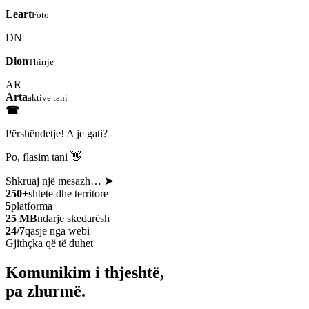
Leart
Foto
DN
Dion
Thirrje
AR
Arta
aktive tani
☎
Përshëndetje! A je gati?
Po, flasim tani 👋
Shkruaj një mesazh…
➤
250+
shtete dhe territore
5
platforma
25 MB
ndarje skedarësh
24/7
qasje nga webi
Gjithçka që të duhet
Komunikim i thjeshtë,
pa zhurmë.