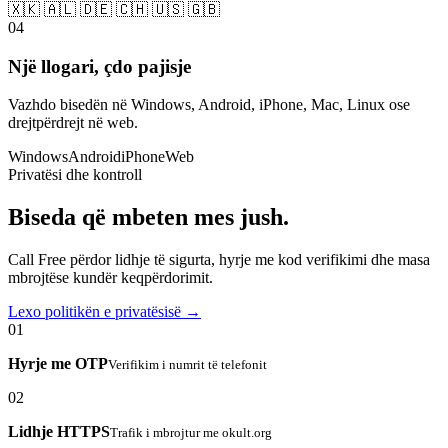
🇽🇰 🇦🇱 🇩🇪 🇨🇭 🇺🇸 🇬🇧
04
Një llogari, çdo pajisje
Vazhdo bisedën në Windows, Android, iPhone, Mac, Linux ose
drejtpërdrejt në web.
Windows
Android
iPhone
Web
Privatësi dhe kontroll
Biseda që mbeten mes jush.
Call Free përdor lidhje të sigurta, hyrje me kod verifikimi dhe masa
mbrojtëse kundër keqpërdorimit.
Lexo politikën e privatësisë →
01
Hyrje me OTP
Verifikim i numrit të telefonit
02
Lidhje HTTPS
Trafik i mbrojtur me okult.org